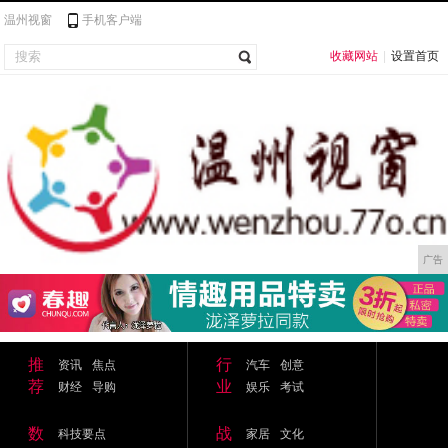
温州视窗
手机客户端
收藏网站
|
设置首页
广告
推
行
资讯
焦点
汽车
创意
荐
业
财经
导购
娱乐
考试
数
战
科技要点
家居
文化