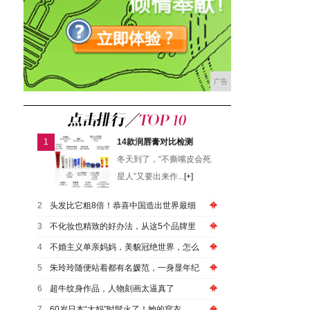
广告
1
14款润唇膏对比检测
冬天到了，“不撕嘴皮会死
星人”又要出来作...
[+]
2
头发比它粗8倍！恭喜中国造出世界最细
3
不化妆也精致的好办法，从这5个品牌里
4
不婚主义单亲妈妈，美貌冠绝世界，怎么
5
朱玲玲随便站着都有名媛范，一身显年纪
6
超牛纹身作品，人物刻画太逼真了
7
60岁日本“大妈”时髦火了！她的穿衣