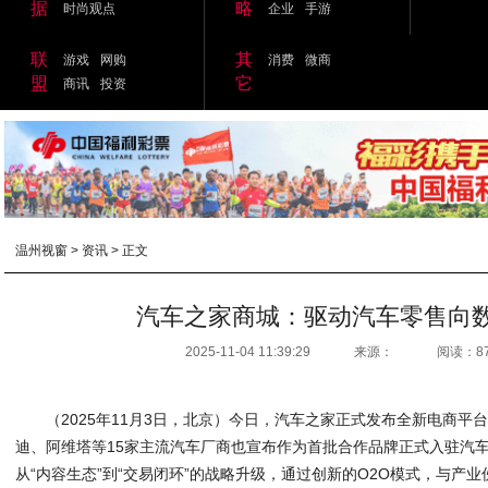
据
略
时尚观点
企业
手游
联
其
游戏
网购
消费
微商
盟
它
商讯
投资
温州视窗
>
资讯
> 正文
汽车之家商城：驱动汽车零售向
2025-11-04 11:39:29
来源：
阅读：8
（2025年11月3日，北京）今日，汽车之家正式发布全新电商
迪、阿维塔等15家主流汽车厂商也宣布作为首批合作品牌正式入驻汽
从“内容生态”到“交易闭环”的战略升级，通过创新的O2O模式，与产