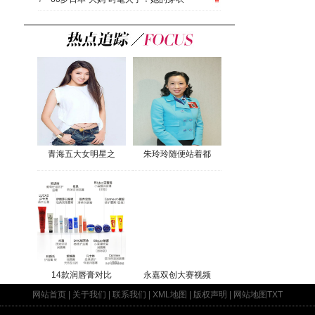
青海五大女明星之
朱玲玲随便站着都
14款润唇膏对比
永嘉双创大赛视频
网站首页
|
关于我们
|
联系我们
|
XML地图
|
版权声明
|
网站地图
TXT