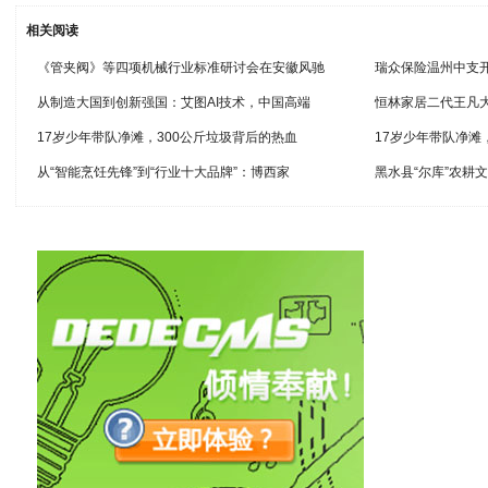
相关阅读
《管夹阀》等四项机械行业标准研讨会在安徽风驰
瑞众保险温州中支
从制造大国到创新强国：艾图AI技术，中国高端
恒林家居二代王凡
17岁少年带队净滩，300公斤垃圾背后的热血
17岁少年带队净滩
从“智能烹饪先锋”到“行业十大品牌”：博西家
黑水县“尔库”农耕