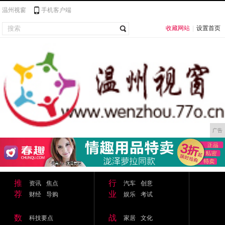
温州视窗
手机客户端
收藏网站
|
设置首页
广告
推
行
资讯
焦点
汽车
创意
荐
业
财经
导购
娱乐
考试
数
战
科技要点
家居
文化