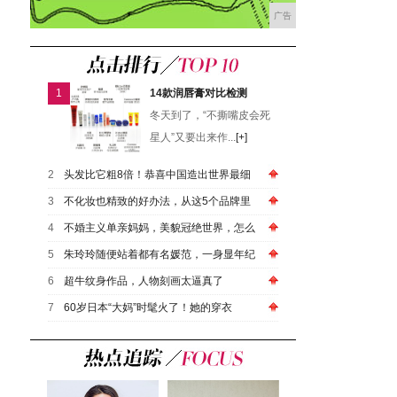
广告
1
14款润唇膏对比检测
冬天到了，“不撕嘴皮会死
星人”又要出来作...
[+]
2
头发比它粗8倍！恭喜中国造出世界最细
3
不化妆也精致的好办法，从这5个品牌里
4
不婚主义单亲妈妈，美貌冠绝世界，怎么
5
朱玲玲随便站着都有名媛范，一身显年纪
6
超牛纹身作品，人物刻画太逼真了
7
60岁日本“大妈”时髦火了！她的穿衣