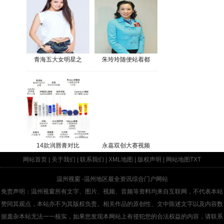
青海五大女明星之
朱玲玲随便站着都
14款润唇膏对比
永嘉双创大赛视频
网站首页
|
关于我们
|
联系我们
|
XML地图
|
版权声明
|
网站地图
TXT
温州视窗
-温州地区最全资讯综合门户网站
免责声明：温州视窗所有文字、图片、视频、音频等资料均来自互联网，不代表本站
赞同其观点，本站亦不为其版权负责。相关作品的原创性、文中陈述文字以及内容数
据庞杂本站无法一一核实，如果您发现本网站上有侵犯您的合法权益的内容，请联系