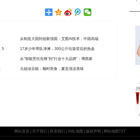
7
从制造大国到创新强国：艾图AI技术，中国高端
，5
17岁少年带队净滩，300公斤垃圾背后的热血
从“智能烹饪先锋”到“行业十大品牌”：博西家
遗
元祖绿豆糕：顺时而食，夏至清凉美味
网站首页
|
关于我们
|
联系我们
|
XML地图
|
版权声明
|
网站地图
TXT