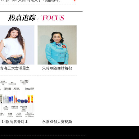
60岁日本“大妈”时髦火了！她的穿衣
青海五大女明星之
朱玲玲随便站着都
14款润唇膏对比
永嘉双创大赛视频