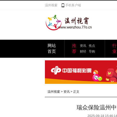
温州视窗
手机客户端
网站
推
行
资讯
焦点
首页
荐
业
财经
导购
温州视窗
>
资讯
> 正文
瑞众保险温州中
2025-09-18 15:46:1