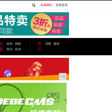
收藏网站
|
设置首页
广告
联
其
游戏
网购
消费
微商
盟
它
商讯
投资
广告