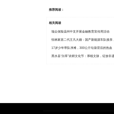
推荐阅读：
相关阅读
瑞众保险温州中支开展金融教育宣传周活动
恒林家居二代王凡大婚：国产新能源车队接亲
17岁少年带队净滩，300公斤垃圾背后的热血
黑水县“尔库”农耕文化节：厚植文脉，绽放非