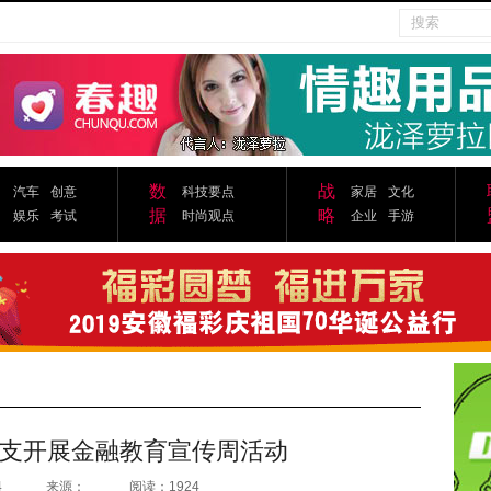
数
战
汽车
创意
科技要点
家居
文化
据
略
娱乐
考试
时尚观点
企业
手游
支开展金融教育宣传周活动
4
来源：
阅读：1924