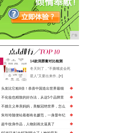
广告
1
14款润唇膏对比检测
冬天到了，“不撕嘴皮会死
星人”又要出来作...
[+]
头发比它粗8倍！恭喜中国造出世界最细
不化妆也精致的好办法，从这5个品牌里
不婚主义单亲妈妈，美貌冠绝世界，怎么
朱玲玲随便站着都有名媛范，一身显年纪
超牛纹身作品，人物刻画太逼真了