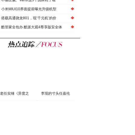
不输匡威、Vans!这5个国牌鞋子敲
小米MIUI10界面提前曝光升级机型
搭载高通骁龙801，现‘千元机’的价
酷管家全包办 酷派大观4尊享版安全体
老任实锤《异度之
李现的寸头任嘉伦