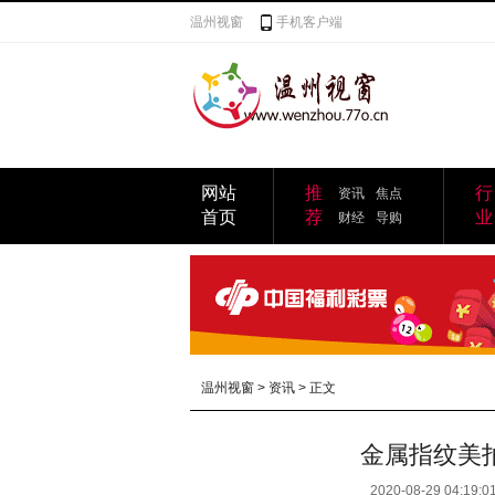
温州视窗
手机客户端
网站
推
行
资讯
焦点
首页
荐
业
财经
导购
温州视窗
>
资讯
> 正文
金属指纹美拍
2020-08-29 04:19:0