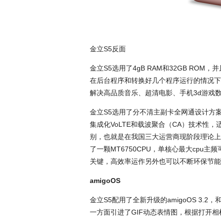
金立S5反面
金立S5选用了4gB RAM和32GB RO
在后台程序和转换好几个程序运行的情况下仍然
解决高品质音乐、超清电影、手机3d游戏
金立S5选用了分不清主副卡全网通设计方
集成化VoLTE和载波聚合（CA）技术性，适
别，也就是在我国三大运营商现阶段理论上可
了一颗MT6750CPU，单核心最大cpu主
关键，高效率运作另外也可以不断环保节能
amigoOS
金立S5配用了全新升级的amigoOS 3
一方面引进了GIF动态表情图，根据打开相