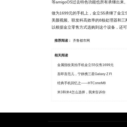
等amigoOS过去特色功能也所有承继出来
做为1699元的手机上，金立S5承继了金
美颜视频、联发科高效率的8核处理器和三
以根据金立零售方式选购到这个设备，还可以
推荐阅读：
齐鲁都市网
相关阅读
金属指纹美拍手机金立S5仅售1699元
吾即吾范儿，宁静携三星Galaxy Z Fl
经典手机回忆之——HTConeM8
米3和米4怎么选择，我来告诉你