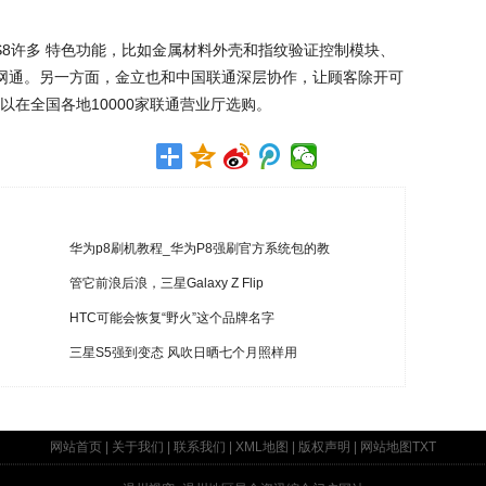
。
立S8许多 特色功能，比如金属材料外壳和指纹验证控制模块、
网通。另一方面，金立也和中国联通深层协作，让顾客除开可
在全国各地10000家联通营业厅选购。
华为p8刷机教程_华为P8强刷官方系统包的教
管它前浪后浪，三星Galaxy Z Flip
HTC可能会恢复“野火”这个品牌名字
三星S5强到变态 风吹日晒七个月照样用
网站首页
|
关于我们
|
联系我们
|
XML地图
|
版权声明
|
网站地图
TXT