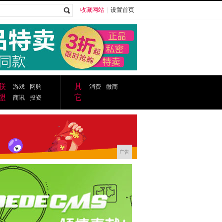
收藏网站
|
设置首页
广告
联
其
游戏
网购
消费
微商
盟
它
商讯
投资
广告