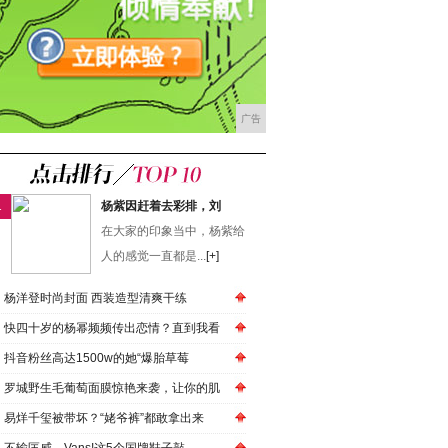
广告
1
杨紫因赶着去彩排，刘
在大家的印象当中，杨紫给
人的感觉一直都是...
[+]
杨洋登时尚封面 西装造型清爽干练
快四十岁的杨幂频频传出恋情？直到我看
抖音粉丝高达1500w的她“爆胎草莓
罗城野生毛葡萄面膜惊艳来袭，让你的肌
易烊千玺被带坏？“姥爷裤”都敢拿出来