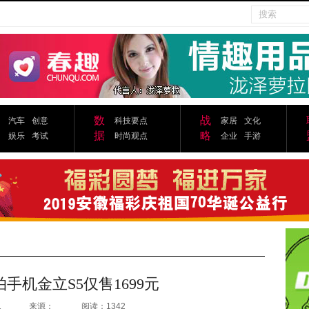
数
战
汽车
创意
科技要点
家居
文化
据
略
娱乐
考试
时尚观点
企业
手游
手机金立S5仅售1699元
1
来源：
阅读：1342