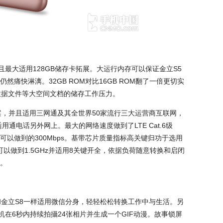
M，并且最大适用128GB储存卡拓展。大运行内存可以保证金立S5
痛快淋漓。32GB ROM对比16GB ROM翻了一倍更切实
数据文件等大空间文档的储存工作压力。
案，并且适用三网通及其全世界50家流行三大运营商互联网，
用通电话另外网上。最大的网络速度做到了LTE Cat.6级
以做到的300Mbps。基带芯片质量指标高关键归功于选用
频可以做到1.5GHz并适用8关键开全，依据负荷随意转换和启闭
。
.2，和金立S8一样适用微信分身，轻轻松松转换工作中与生活。另
机在6秒内持续拍攝24张相片并生成一个GIF动漫。故事锁屏