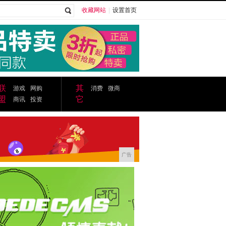
收藏网站
|
设置首页
广告
联
其
游戏
网购
消费
微商
盟
它
商讯
投资
广告