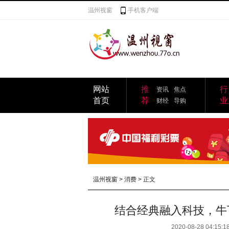
温州视窗
手机客户端
网站
推
行
资讯
焦点
首页
荐
业
财经
导购
温州视窗
>
消费
> 正文
结合经典融入科技，牛丁N
2020-08-28 04:15:1