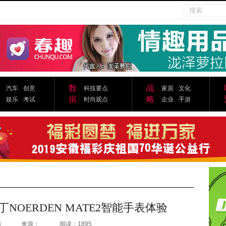
数
战
汽车
创意
科技要点
家居
文化
据
略
娱乐
考试
时尚观点
企业
手游
OERDEN MATE2智能手表体验
8
来源：
阅读：1895