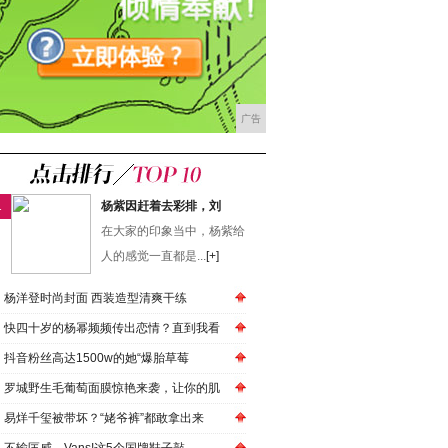
广告
1
杨紫因赶着去彩排，刘
在大家的印象当中，杨紫给
人的感觉一直都是...
[+]
杨洋登时尚封面 西装造型清爽干练
快四十岁的杨幂频频传出恋情？直到我看
抖音粉丝高达1500w的她“爆胎草莓
罗城野生毛葡萄面膜惊艳来袭，让你的肌
易烊千玺被带坏？“姥爷裤”都敢拿出来