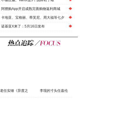
不输匡威、Vans!这5个国牌鞋子敲
阿狸购App开启成熟完善购物返利商城
卡地亚、宝格丽、蒂芙尼、周大福等七夕
诺基亚X来了：5月16日发布
老任实锤《异度之
李现的寸头任嘉伦