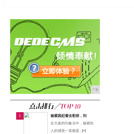
广告
1
杨紫因赶着去彩排，刘
在大家的印象当中，杨紫给
人的感觉一直都是...
[+]