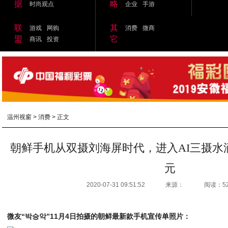
据
略
时尚观点
企业
手游
联
其
游戏
网购
消费
微商
盟
它
商讯
投资
温州视窗
>
消费
> 正文
朝鲜手机从双摄刘海屏时代，进入AI三摄水滴
元
2020-07-31 09:51:52
来源：
阅读：5
微友“박승악”11月4日拍摄的朝鲜最新款手机宣传单照片：