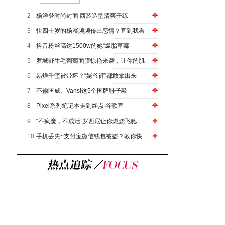
2
杨洋登时尚封面 西装造型清爽干练
3
快四十岁的杨幂频频传出恋情？直到我看
4
抖音粉丝高达1500w的她“爆胎草莓
5
罗城野生毛葡萄面膜惊艳来袭，让你的肌
6
易烊千玺被带坏？“姥爷裤”都敢拿出来
7
不输匡威、Vans!这5个国牌鞋子敲
8
Pixel系列笔记本走到终点 谷歌宣
9
“不疯魔，不成活”罗西尼让你燃烧飞驰
10
手机丢失~支付宝微信钱包被盗？教你快