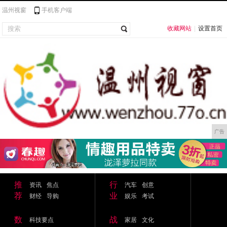
温州视窗
手机客户端
收藏网站
|
设置首页
广告
推
行
资讯
焦点
汽车
创意
荐
业
财经
导购
娱乐
考试
数
战
科技要点
家居
文化