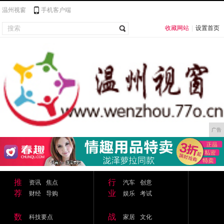
温州视窗
手机客户端
收藏网站
|
设置首页
广告
推
行
资讯
焦点
汽车
创意
荐
业
财经
导购
娱乐
考试
数
战
科技要点
家居
文化