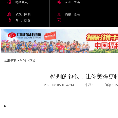
据
略
时尚观点
企业
手游
联
其
游戏
网购
消费
微商
盟
它
商讯
投资
温州视窗
>
时尚
> 正文
特别的包包，让你美得更
2020-08-05 10:47:14
来源：
阅读：15
●