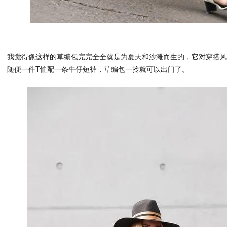
我觉得像这样的草编包完完全全就是为夏天和沙滩而生的，它对穿搭
随便一件T恤配一条牛仔短裤，草编包一拎就可以出门了。